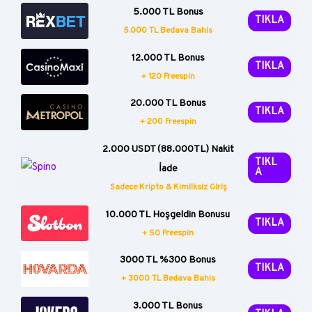
5.000 TL Bonus
TIKLA
5.000 TL Bedava Bahis
12.000 TL Bonus
TIKLA
+ 120 Freespin
20.000 TL Bonus
TIKLA
+ 200 Freespin
2.000 USDT (88.000TL) Nakit
TIKL
İade
A
Sadece Kripto & Kimliksiz Giriş
10.000 TL Hoşgeldin Bonusu
TIKLA
+ 50 Freespin
3000 TL %300 Bonus
TIKLA
+ 3000 TL Bedava Bahis
3.000 TL Bonus