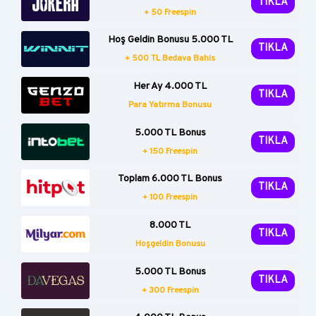
TIKLA
+ 50 Freespin
Hoş Geldin Bonusu 5.000 TL
TIKLA
+ 500 TL Bedava Bahis
Her Ay 4.000 TL
TIKLA
Para Yatırma Bonusu
5.000 TL Bonus
TIKLA
+ 150 Freespin
Toplam 6.000 TL Bonus
TIKLA
+ 100 Freespin
8.000 TL
TIKLA
Hoşgeldin Bonusu
5.000 TL Bonus
TIKLA
+ 300 Freespin