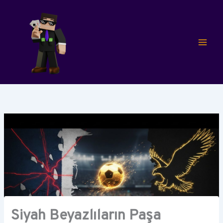
İçeriğe
atla
Siyah Beyazlıların Paşa