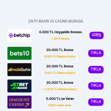
EN İYI BAHIS VE CASINO BURADA
6.000 TL Hoşgeldin Bonusu
GİRİŞ
+ 80 Freespin
20.000 TL Bonus
TIKLA
5000 TL Bedava Bahis
20.000 TL Bonus
TIKLA
3000 TL Bedava Bahis
20.000 TL Bonus
TIKLA
+ 5.000 TL Bedava Bahis
5.000 TL'ye Varan
TIKLA
%100 Nakit İade!