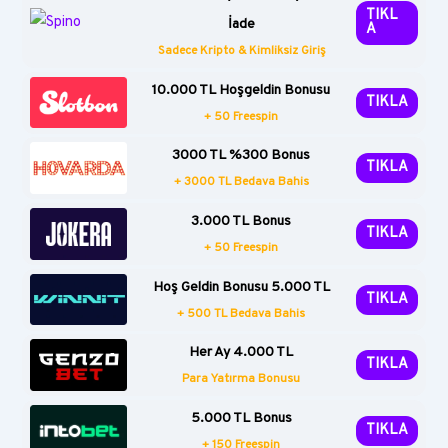
TIKL
İade
A
Sadece Kripto & Kimliksiz Giriş
10.000 TL Hoşgeldin Bonusu
TIKLA
+ 50 Freespin
3000 TL %300 Bonus
TIKLA
+ 3000 TL Bedava Bahis
3.000 TL Bonus
TIKLA
+ 50 Freespin
Hoş Geldin Bonusu 5.000 TL
TIKLA
+ 500 TL Bedava Bahis
Her Ay 4.000 TL
TIKLA
Para Yatırma Bonusu
5.000 TL Bonus
TIKLA
+ 150 Freespin