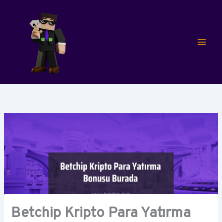
İçeriğe
atla
Betchip Kripto Para Yatırma