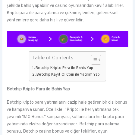
şekilde bahis yapabilir ve casino oyunlarından keyif alabilirler.
Kripto para ile para yatırma ve çekme işlemleri, geleneksel
yöntemlere göre daha hızlı ve güvenlidir.
Table of Contents
Betchip Kripto Para ile Bahis Yap
Betchip Kayıt Ol Coin ile Yatırım Yap
Betchip Kripto Para ile Bahis Yap
Betchip kripto para yatırımlarını cazip hale getiren bir dizi bonus
ve kampanya sunar. Özellikle, “Kripto ile her yatırmana tek
çevrimli %10 Bonus” kampanyası, kullanıcılara her kripto para
yatırımında ekstra değer kazandırıyor. Betchip para yatırma
bonusu, Betchip casino bonus ve diğer teklifler, oyun