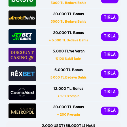
5000 TL Bedava Bahis
20.000 TL Bonus
TIKLA
3000 TL Bedava Bahis
20.000 TL Bonus
TIKLA
+ 5.000 TL Bedava Bahis
5.000 TL'ye Varan
TIKLA
%100 Nakit İade!
5.000 TL Bonus
TIKLA
5.000 TL Bedava Bahis
12.000 TL Bonus
TIKLA
+ 120 Freespin
20.000 TL Bonus
TIKLA
+ 200 Freespin
2.000 USDT (88.000TL) Nakit