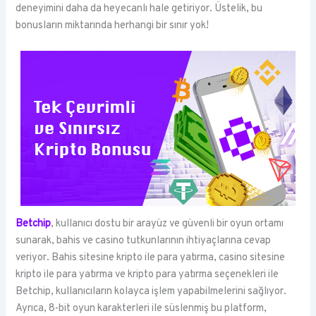
deneyimini daha da heyecanlı hale getiriyor. Üstelik, bu
bonusların miktarında herhangi bir sınır yok!
Betchip
, kullanıcı dostu bir arayüz ve güvenli bir oyun ortamı
sunarak, bahis ve casino tutkunlarının ihtiyaçlarına cevap
veriyor. Bahis sitesine kripto ile para yatırma, casino sitesine
kripto ile para yatırma ve kripto para yatırma seçenekleri ile
Betchip, kullanıcıların kolayca işlem yapabilmelerini sağlıyor.
Ayrıca, 8-bit oyun karakterleri ile süslenmiş bu platform,