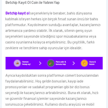
Betchip Kayıt Ol Coin ile Yatırım Yap
Betchip kayıt ol
seçenekleriyle beraber, bahis dünyasına
katılmak isteyen herkes için birçok fırsat sunan öncü bir bahis
platformudur. Kaydolmanın sunduğu avantajlar, kazançlarınızı
artırmanıza yardımcı olabilir. İlk olarak, sitenin geniş oyun
seçenekleri sayesinde istediğiniz spor müsabakalarına veya
casino oyunlarına kolayca erişebilirsiniz. Bu çeşitlilik, farklı
zevklere ve tercihlere sahip oyuncular için idealdir.
Ayrıca kaydolduktan sonra platformun cömert bonuslarından
faydalanabilirsiniz. Hoş geldin bonusları, kayıp iade
promosyonları ve sadakat programları gibi bir dizi bonus
seçeneği ile kazançlarınızı artırabilirsiniz. Buna ek olarak, hızlı
ve güvenilir finansal işlemler sayesinde kazançlarınızı
sorunsuzca çekebilirsiniz. Kullanıcı dostu arayüzü ve mobil