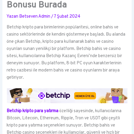
Bonusu Burada
Yazan
Betseven Admin
/
7 Şubat 2024
Betchip kripto para birimlerinin popülaritesi, online bahis ve
casino sektörlerinde de kendini göstermeye başladı. Bu alanda
öne çıkan Betchip, kripto para kullanarak bahis ve casino
oyunları sunan yenilikçi bir platform. Betchip bahis ve casino
sitesi, kullanıcılarına Betchip Kazanç Evreni’nde benzersiz bir
deneyim sunuyor. Bu platform, 8-bit PC oyun karakterlerinin
retro cazibesi ile modern bahis ve casino oyunlarını bir araya
getiriyor.
Betchip kripto para yatırma
özelliği sayesinde, kullanıcılarına
Bitcoin, Litecoin, Ethereum, Ripple, Tron ve USDT gibi çeşitli
kripto para yatırma seçenekleri sunuyor. Betchip bahis ve
Betchip casino seçenekleri ile kullanıcılar, güvenli ve hızlı bir