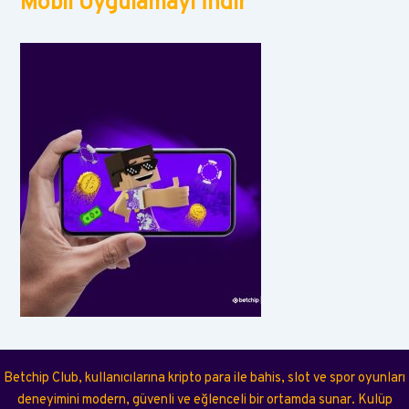
Mobil Uygulamayı İndir
Betchip Club, kullanıcılarına kripto para ile bahis, slot ve spor oyunları
deneyimini modern, güvenli ve eğlenceli bir ortamda sunar. Kulüp