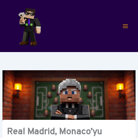
İçeriğe
atla
Real Madrid, Monaco’yu