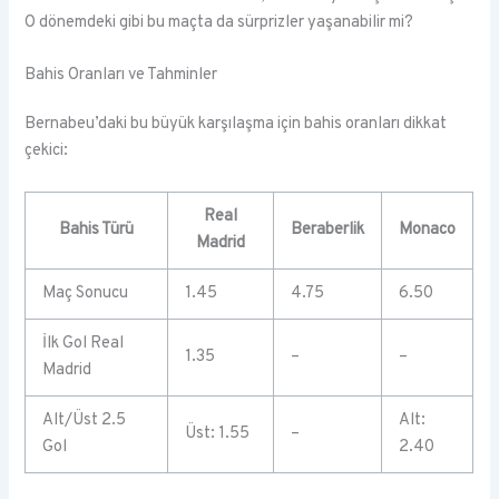
O dönemdeki gibi bu maçta da sürprizler yaşanabilir mi?
Bahis Oranları ve Tahminler
Bernabeu’daki bu büyük karşılaşma için bahis oranları dikkat
çekici:
Real
Bahis Türü
Beraberlik
Monaco
Madrid
Maç Sonucu
1.45
4.75
6.50
İlk Gol Real
1.35
–
–
Madrid
Alt/Üst 2.5
Alt:
Üst: 1.55
–
Gol
2.40