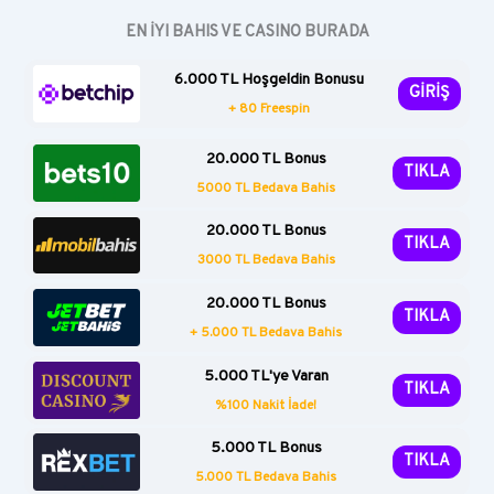
EN İYI BAHIS VE CASINO BURADA
6.000 TL Hoşgeldin Bonusu
GİRİŞ
+ 80 Freespin
20.000 TL Bonus
TIKLA
5000 TL Bedava Bahis
20.000 TL Bonus
TIKLA
3000 TL Bedava Bahis
20.000 TL Bonus
TIKLA
+ 5.000 TL Bedava Bahis
5.000 TL'ye Varan
TIKLA
%100 Nakit İade!
5.000 TL Bonus
TIKLA
5.000 TL Bedava Bahis