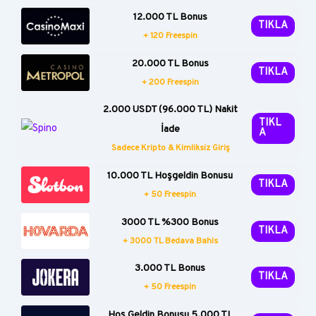
12.000 TL Bonus
TIKLA
+ 120 Freespin
20.000 TL Bonus
TIKLA
+ 200 Freespin
2.000 USDT (96.000 TL) Nakit
TIKL
İade
A
Sadece Kripto & Kimliksiz Giriş
10.000 TL Hoşgeldin Bonusu
TIKLA
+ 50 Freespin
3000 TL %300 Bonus
TIKLA
+ 3000 TL Bedava Bahis
3.000 TL Bonus
TIKLA
+ 50 Freespin
Hoş Geldin Bonusu 5.000 TL