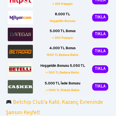
TIKLA
+ 100 Freespin
8.000 TL
TIKLA
Hoşgeldin Bonusu
5.000 TL Bonus
TIKLA
+ 300 Freespin
4.000 TL Bonus
TIKLA
1000 TL Bedava Bahis
Hoşgeldin Bonusu 5.050 TL
TIKLA
+ 500 TL Bedava Bahis
5.000 TL İade Bonusu
TIKLA
+ 1000 TL Risksiz Bahis
Betchip Club’a Katıl, Kazanç Evreninde
Şansını Keşfet!