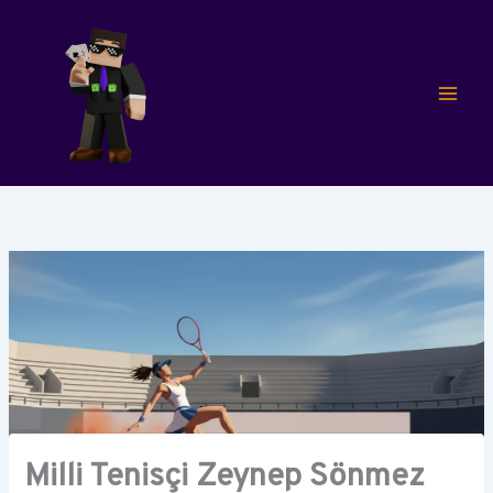
İçeriğe
atla
Milli Tenisçi Zeynep Sönmez