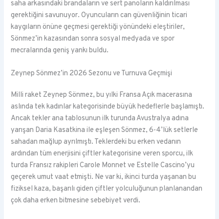
saha arkasındaki brandaların ve sert panoların kaldırılması
gerektiğini savunuyor. Oyuncuların can güvenliğinin ticari
kaygıların önüne geçmesi gerektiği yönündeki eleştiriler,
Sönmez’in kazasından sonra sosyal medyada ve spor
mecralarında geniş yankı buldu.
Zeynep Sönmez’in 2026 Sezonu ve Turnuva Geçmişi
Milli raket Zeynep Sönmez, bu yılki Fransa Açık macerasına
aslında tek kadınlar kategorisinde büyük hedeflerle başlamıştı.
Ancak tekler ana tablosunun ilk turunda Avustralya adına
yarışan Daria Kasatkina ile eşleşen Sönmez, 6-4’lük setlerle
sahadan mağlup ayrılmıştı. Teklerdeki bu erken vedanın
ardından tüm enerjisini çiftler kategorisine veren sporcu, ilk
turda Fransız rakipleri Carole Monnet ve Estelle Cascino’yu
geçerek umut vaat etmişti. Ne var ki, ikinci turda yaşanan bu
fiziksel kaza, başarılı giden çiftler yolculuğunun planlanandan
çok daha erken bitmesine sebebiyet verdi.