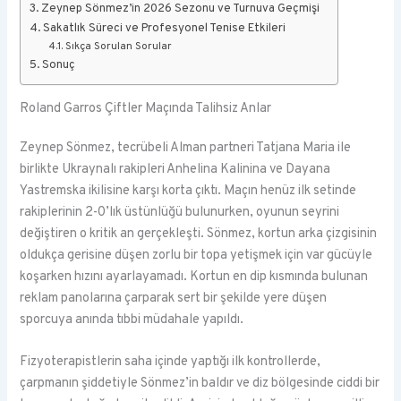
Zeynep Sönmez’in 2026 Sezonu ve Turnuva Geçmişi
Sakatlık Süreci ve Profesyonel Tenise Etkileri
Sıkça Sorulan Sorular
Sonuç
Roland Garros Çiftler Maçında Talihsiz Anlar
Zeynep Sönmez, tecrübeli Alman partneri Tatjana Maria ile
birlikte Ukraynalı rakipleri Anhelina Kalinina ve Dayana
Yastremska ikilisine karşı korta çıktı. Maçın henüz ilk setinde
rakiplerinin 2-0’lık üstünlüğü bulunurken, oyunun seyrini
değiştiren o kritik an gerçekleşti. Sönmez, kortun arka çizgisinin
oldukça gerisine düşen zorlu bir topa yetişmek için var gücüyle
koşarken hızını ayarlayamadı. Kortun en dip kısmında bulunan
reklam panolarına çarparak sert bir şekilde yere düşen
sporcuya anında tıbbi müdahale yapıldı.
Fizyoterapistlerin saha içinde yaptığı ilk kontrollerde,
çarpmanın şiddetiyle Sönmez’in baldır ve diz bölgesinde ciddi bir