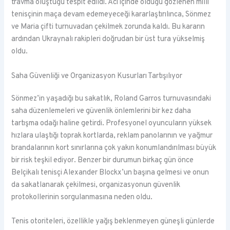
travma oluştuğu tespit edildi. Acı içinde olduğu gözlenen milli
tenisçinin maça devam edemeyeceği kararlaştırılınca, Sönmez
ve Maria çifti turnuvadan çekilmek zorunda kaldı. Bu kararın
ardından Ukraynalı rakipleri doğrudan bir üst tura yükselmiş
oldu.
Saha Güvenliği ve Organizasyon Kusurları Tartışılıyor
Sönmez’in yaşadığı bu sakatlık, Roland Garros turnuvasındaki
saha düzenlemeleri ve güvenlik önlemlerini bir kez daha
tartışma odağı haline getirdi. Profesyonel oyuncuların yüksek
hızlara ulaştığı toprak kortlarda, reklam panolarının ve yağmur
brandalarının kort sınırlarına çok yakın konumlandırılması büyük
bir risk teşkil ediyor. Benzer bir durumun birkaç gün önce
Belçikalı tenisçi Alexander Blockx’un başına gelmesi ve onun
da sakatlanarak çekilmesi, organizasyonun güvenlik
protokollerinin sorgulanmasına neden oldu.
Tenis otoriteleri, özellikle yağış beklenmeyen güneşli günlerde