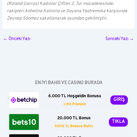
(Roland Garros) Kadınlar Çiftler 2. Tur mücadelesinde,
rakipleri Anhelina Kalinina ve Dayana Yastremska karşısında
Zeynep Sönmez sakatlanarak oyundan çekilmiştir.
←
Önceki Yazı
Sonraki Yazı
→
EN İYI BAHIS VE CASINO BURADA
6.000 TL Hoşgeldin Bonusu
GİRİŞ
+ 80 Freespin
20.000 TL Bonus
TIKLA
5000 TL Bedava Bahis