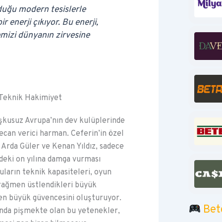
lduğu modern tesislerle
 enerji çıkıyor. Bu enerji,
kemizi dünyanın zirvesine
 Teknik Hakimiyet
uşkusuz Avrupa’nın dev kulüplerinde
ecan verici harman. Ceferin’in özel
n Arda Güler ve Kenan Yıldız, sadece
deki on yılına damga vurması
ların teknik kapasiteleri, oyun
 rağmen üstlendikleri büyük
 en büyük güvencesini oluşturuyor.
Betc
rında pişmekte olan bu yetenekler,