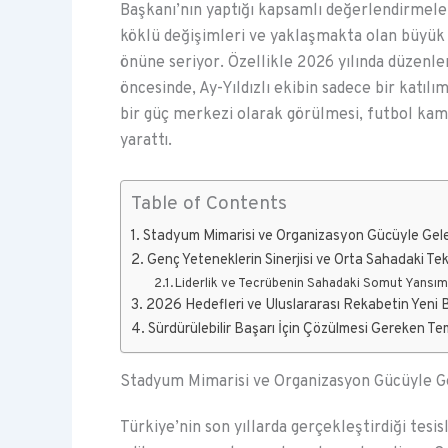
Başkanı’nın yaptığı kapsamlı değerlendirmele
köklü değişimleri ve yaklaşmakta olan büyük 
önüne seriyor. Özellikle 2026 yılında düzenle
öncesinde, Ay-Yıldızlı ekibin sadece bir katılım
bir güç merkezi olarak görülmesi, futbol ka
yarattı.
Table of Contents
Stadyum Mimarisi ve Organizasyon Gücüyle Gele
Genç Yeteneklerin Sinerjisi ve Orta Sahadaki Te
Liderlik ve Tecrübenin Sahadaki Somut Yansım
2026 Hedefleri ve Uluslararası Rekabetin Yeni
Sürdürülebilir Başarı İçin Çözülmesi Gereken Te
Stadyum Mimarisi ve Organizasyon Gücüyle G
Türkiye’nin son yıllarda gerçekleştirdiği tes