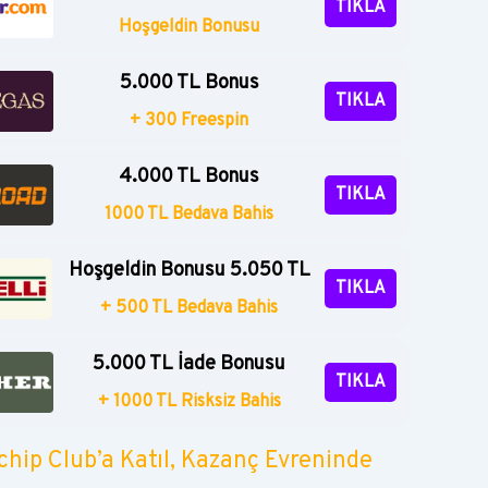
TIKLA
Hoşgeldin Bonusu
5.000 TL Bonus
TIKLA
+ 300 Freespin
4.000 TL Bonus
TIKLA
1000 TL Bedava Bahis
Hoşgeldin Bonusu 5.050 TL
TIKLA
+ 500 TL Bedava Bahis
5.000 TL İade Bonusu
TIKLA
+ 1000 TL Risksiz Bahis
hip Club’a Katıl, Kazanç Evreninde