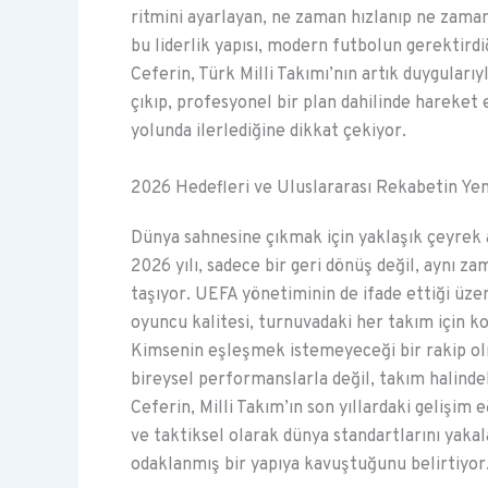
ritmini ayarlayan, ne zaman hızlanıp ne zaman
bu liderlik yapısı, modern futbolun gerektirdiğ
Ceferin, Türk Milli Takımı’nın artık duyguları
çıkıp, profesyonel bir plan dahilinde hareket
yolunda ilerlediğine dikkat çekiyor.
2026 Hedefleri ve Uluslararası Rekabetin Ye
Dünya sahnesine çıkmak için yaklaşık çeyrek a
2026 yılı, sadece bir geri dönüş değil, aynı z
taşıyor. UEFA yönetiminin de ifade ettiği üzer
oyuncu kalitesi, turnuvadaki her takım için k
Kimsenin eşleşmek istemeyeceği bir rakip ol
bireysel performanslarla değil, takım halindeki
Ceferin, Milli Takım’ın son yıllardaki gelişim e
ve taktiksel olarak dünya standartlarını yakala
odaklanmış bir yapıya kavuştuğunu belirtiyor