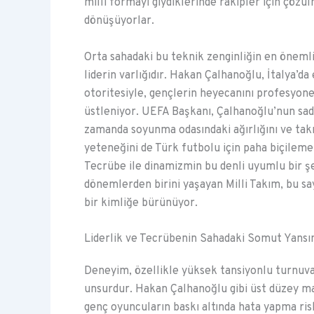
milli formayı giydiklerinde rakipler için çözü
dönüşüyorlar.
Orta sahadaki bu teknik zenginliğin en önemli
liderin varlığıdır. Hakan Çalhanoğlu, İtalya’da e
otoritesiyle, gençlerin heyecanını profesyon
üstleniyor. UEFA Başkanı, Çalhanoğlu’nun sad
zamanda soyunma odasındaki ağırlığını ve tak
yeteneğini de Türk futbolu için paha biçileme
Tecrübe ile dinamizmin bu denli uyumlu bir şek
dönemlerden birini yaşayan Milli Takım, bu s
bir kimliğe bürünüyor.
Liderlik ve Tecrübenin Sahadaki Somut Yansı
Deneyim, özellikle yüksek tansiyonlu turnuv
unsurdur. Hakan Çalhanoğlu gibi üst düzey maç 
genç oyuncuların baskı altında hata yapma ris