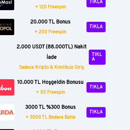
TIKLA
+ 120 Freespin
20.000 TL Bonus
TIKLA
+ 200 Freespin
2.000 USDT (88.000TL) Nakit
TIKL
İade
A
Sadece Kripto & Kimliksiz Giriş
10.000 TL Hoşgeldin Bonusu
TIKLA
+ 50 Freespin
3000 TL %300 Bonus
TIKLA
+ 3000 TL Bedava Bahis