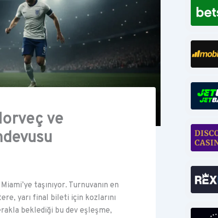
Norveç ve
andevusu
 Miami’ye taşınıyor. Turnuvanın en
e, yarı final bileti için kozlarını
rakla beklediği bu dev eşleşme,