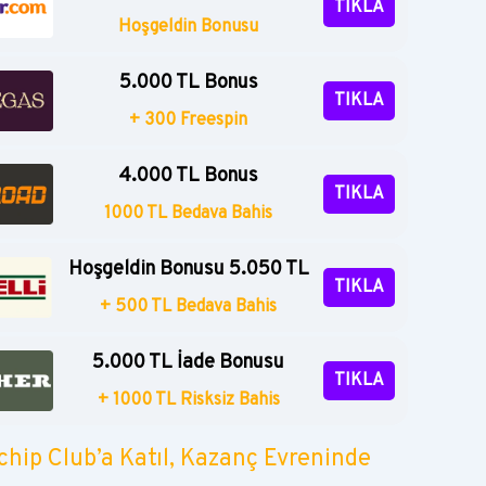
TIKLA
Hoşgeldin Bonusu
5.000 TL Bonus
TIKLA
+ 300 Freespin
4.000 TL Bonus
TIKLA
1000 TL Bedava Bahis
Hoşgeldin Bonusu 5.050 TL
TIKLA
+ 500 TL Bedava Bahis
5.000 TL İade Bonusu
TIKLA
+ 1000 TL Risksiz Bahis
hip Club’a Katıl, Kazanç Evreninde