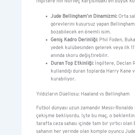
İngiltere’nin Norveç karşısındaki en büyük koz
Jude Bellingham’ın Dinamizmi:
Orta s
görevlerini kusursuz yapan Bellingham
bozabilecek en önemli isim.
Geniş Kadro Derinliği:
Phil Foden, Buka
yedek kulübesinden gelerek veya ilk 11
anında skoru değiştirebilir.
Duran Top Etkinliği:
İngiltere, Declan R
kullandığı duran toplarda Harry Kane v
kurabiliyor.
Yıldızların Düellosu: Haaland vs Bellingham
Futbol dünyası uzun zamandır Messi-Ronaldo r
çekişme bekliyordu. İşte bu maç, o beklentinin
tarafta ceza sahası içinde tam bir yırtıcı olan 
sahanın her yerinde olan komple oyuncu Jude