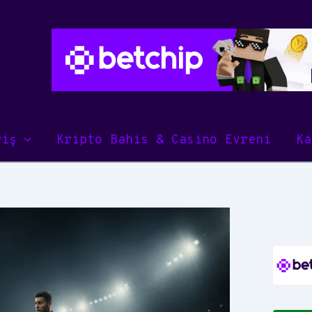
riş
Kripto Bahis & Casino Evreni
Ka