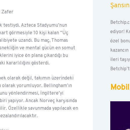
Şansın
n Zafer
Betchip.c
lık testiydi. Azteca Stadyumu’nun
ediyor! K
kart görmesiyle 10 kişi kalan “Üç
alibiyete uzandı. Bu maç, Thomas
özel bon
 esnekliğin ve mental gücün en somut
kazancın 
klerini iyice ön plana çıkardığı bu
ileri taşı
i kararlılığını gösterdi.
Betchip’
çmek olarak değil, takımın üzerindeki
Mobil
 olarak yorumluyor. Bellingham’ın
yunu yönlendirmesi, İngiltere’yi
biri yapıyor. Ancak Norveç karşısında
lir. Özellikle savunmada yapılacak en
ezalandırılacaktır.