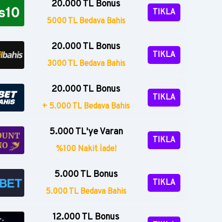
20.000 TL Bonus
TIKLA
5000 TL Bedava Bahis
20.000 TL Bonus
TIKLA
3000 TL Bedava Bahis
20.000 TL Bonus
TIKLA
+ 5.000 TL Bedava Bahis
5.000 TL'ye Varan
TIKLA
%100 Nakit İade!
5.000 TL Bonus
TIKLA
5.000 TL Bedava Bahis
12.000 TL Bonus