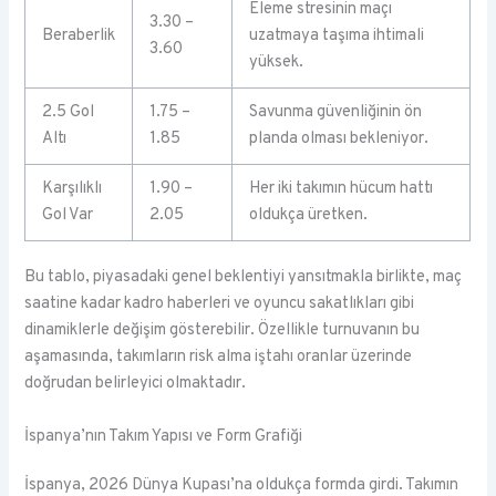
Eleme stresinin maçı
3.30 –
Beraberlik
uzatmaya taşıma ihtimali
3.60
yüksek.
2.5 Gol
1.75 –
Savunma güvenliğinin ön
Altı
1.85
planda olması bekleniyor.
Karşılıklı
1.90 –
Her iki takımın hücum hattı
Gol Var
2.05
oldukça üretken.
Bu tablo, piyasadaki genel beklentiyi yansıtmakla birlikte, maç
saatine kadar kadro haberleri ve oyuncu sakatlıkları gibi
dinamiklerle değişim gösterebilir. Özellikle turnuvanın bu
aşamasında, takımların risk alma iştahı oranlar üzerinde
doğrudan belirleyici olmaktadır.
İspanya’nın Takım Yapısı ve Form Grafiği
İspanya, 2026 Dünya Kupası’na oldukça formda girdi. Takımın