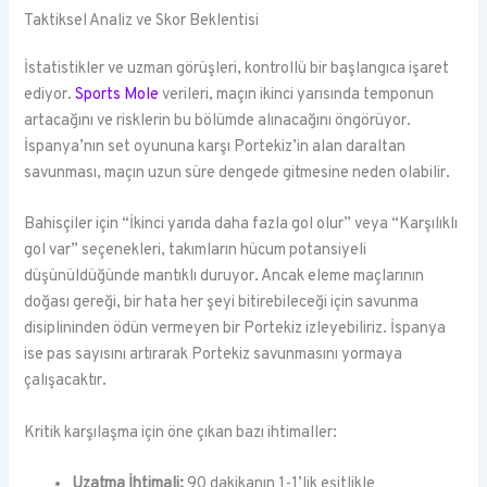
Taktiksel Analiz ve Skor Beklentisi
İstatistikler ve uzman görüşleri, kontrollü bir başlangıca işaret
ediyor.
Sports Mole
verileri, maçın ikinci yarısında temponun
artacağını ve risklerin bu bölümde alınacağını öngörüyor.
İspanya’nın set oyununa karşı Portekiz’in alan daraltan
savunması, maçın uzun süre dengede gitmesine neden olabilir.
Bahisçiler için “İkinci yarıda daha fazla gol olur” veya “Karşılıklı
gol var” seçenekleri, takımların hücum potansiyeli
düşünüldüğünde mantıklı duruyor. Ancak eleme maçlarının
doğası gereği, bir hata her şeyi bitirebileceği için savunma
disiplininden ödün vermeyen bir Portekiz izleyebiliriz. İspanya
ise pas sayısını artırarak Portekiz savunmasını yormaya
çalışacaktır.
Kritik karşılaşma için öne çıkan bazı ihtimaller:
Uzatma İhtimali:
90 dakikanın 1-1’lik eşitlikle