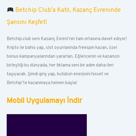
Betchip Club’a Katıl, Kazanç Evreninde
Şansını Keşfet!
Betchip.club seni Kazanç Evreni’nin tam ortasına davet ediyor!
Kripto ile bahis yap, slot oyunlarında freespin kazan, özel
bonus kampanyalarından yararlan. Eğlencenin ve kazancın
birleştiği bu dünyada, her tıklama seni bir adım daha ileri
taşıyacak. Şimdi giriş yap, kulübün enerjisini hisset ve
Betchip’te kazanmaya hemen başla!
Mobil Uygulamayı İndir