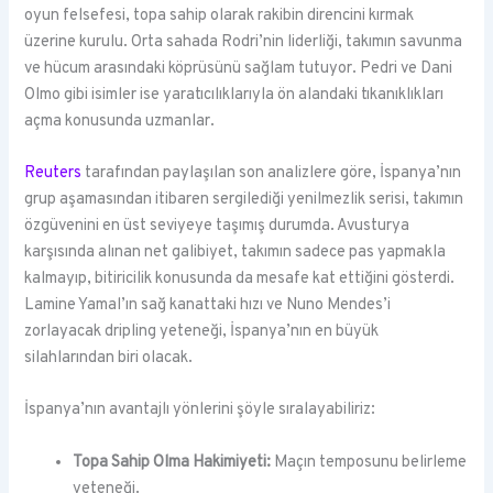
oyun felsefesi, topa sahip olarak rakibin direncini kırmak
üzerine kurulu. Orta sahada Rodri’nin liderliği, takımın savunma
ve hücum arasındaki köprüsünü sağlam tutuyor. Pedri ve Dani
Olmo gibi isimler ise yaratıcılıklarıyla ön alandaki tıkanıklıkları
açma konusunda uzmanlar.
Reuters
tarafından paylaşılan son analizlere göre, İspanya’nın
grup aşamasından itibaren sergilediği yenilmezlik serisi, takımın
özgüvenini en üst seviyeye taşımış durumda. Avusturya
karşısında alınan net galibiyet, takımın sadece pas yapmakla
kalmayıp, bitiricilik konusunda da mesafe kat ettiğini gösterdi.
Lamine Yamal’ın sağ kanattaki hızı ve Nuno Mendes’i
zorlayacak dripling yeteneği, İspanya’nın en büyük
silahlarından biri olacak.
İspanya’nın avantajlı yönlerini şöyle sıralayabiliriz:
Topa Sahip Olma Hakimiyeti:
Maçın temposunu belirleme
yeteneği.