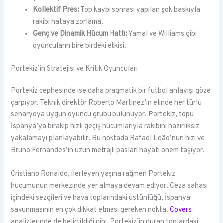
Kollektif Pres:
Top kaybı sonrası yapılan şok baskıyla
rakibi hataya zorlama.
Genç ve Dinamik Hücum Hattı:
Yamal ve Williams gibi
oyuncuların bire birdeki etkisi.
Portekiz’in Stratejisi ve Kritik Oyuncuları
Portekiz cephesinde ise daha pragmatik bir futbol anlayışı göze
çarpıyor. Teknik direktör Roberto Martinez’in elinde her türlü
senaryoya uygun oyuncu grubu bulunuyor. Portekiz, topu
İspanya’ya bırakıp hızlı geçiş hücumlarıyla rakibini hazırlıksız
yakalamayı planlayabilir. Bu noktada Rafael Leão’nun hızı ve
Bruno Fernandes’in uzun metrajlı pasları hayati önem taşıyor.
Cristiano Ronaldo, ilerleyen yaşına rağmen Portekiz
hücumunun merkezinde yer almaya devam ediyor. Ceza sahası
içindeki sezgileri ve hava toplarındaki üstünlüğü, İspanya
savunmasının en çok dikkat etmesi gereken nokta.
Covers
analizlerinde de belirtildiği gibi, Portekiz’in duran toplardaki