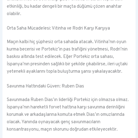
etkinliği, bu kadar dengeli bir maçta düğümü çözen anahtar
olabilir.
Orta Saha Mücadelesi: Vitinha ve Rodri Karşı Karşıya
Maçın kalbi hiç şüphesiz orta sahada atacak. Vitinha’nın oyun
kurma becerisi ve Portekiz’in pas trafiğini yönetmesi, Rodri’nin
baskısı altında test edilecek. Eğer Portekiz orta sahası,
İspanya’nın presinden sağlıklı bir şekilde çıkabilirse, ileri uçtaki
yetenekli ayaklarını topla buluşturma şansı yakalayacaktır.
Savunma Hattındaki Güven: Ruben Dias
Savunmada Ruben Dias’ın liderliği Portekiz için olmazsa olmaz.
İspanya’nın hareketli forvet hattına karşı savunma derinliğini
korumak ve arkadaşlarına komuta etmek Dias’ın omuzlarında
olacak. Yanında oynayacak genç savunmacıların
konsantrasyonu, maçın skorunu doğrudan etkileyecektir.