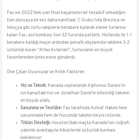
Fas ise 2022’deki yarı final başarısının bir tesadüf olmadığını
tüm dünyaya bir kez daha kanıtladı. C Grubu’nda Brezilya ve
İskoçya gibi zorlu rakiplerle berabere kalarak eleme turlarına
kalan Fas, asıl bombayı Son 32 turunda patlattı. Hollanda ile 1-1
berabere kaldığı maçın ardından penaltı atışlarında rakibine 3-2
üstünlük kuran “Atlas Aslanları”, turnuvanın en büyük
favorilerinden birini evine gönderdi.
Öne Çıkan Oyuncular ve Kritik Faktörler
Hız ve Teknik:
Kanada cephesinde Alphonso Davies’in
sol kanattaki hızı ve Jonathan David’in bitiriciliği takımın
en büyük silahı.
Savunma ve Tecrübe:
Fas tarafında Achraf Hakimi hem
savunmada hem de hücumda takımın beyni rolünde.
Tribün Desteği:
Houston’daki maçta Kanada’nın coğrafi
yakınlık avantajıyla tribünlerde üstünlük kurması
bekleniyor.