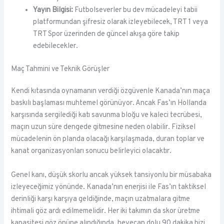
Yayın Bilgisi:
Futbolseverler bu dev mücadeleyi tabii
platformundan şifresiz olarak izleyebilecek, TRT 1 veya
TRT Spor üzerinden de güncel akışa göre takip
edebilecekler.
Maç Tahmini ve Teknik Görüşler
Kendi kıtasında oynamanın verdiği özgüvenle Kanada’nın maça
baskılı başlaması muhtemel görünüyor. Ancak Fas’ın Hollanda
karşısında sergilediği katı savunma bloğu ve kaleci tecrübesi,
maçın uzun süre dengede gitmesine neden olabilir. Fiziksel
mücadelenin ön planda olacağı karşılaşmada, duran toplar ve
kanat organizasyonları sonucu belirleyici olacaktır.
Genel kanı, düşük skorlu ancak yüksek tansiyonlu bir müsabaka
izleyeceğimiz yönünde. Kanada’nın enerjisi ile Fas’ın taktiksel
derinliği karşı karşıya geldiğinde, maçın uzatmalara gitme
ihtimali göz ardı edilmemelidir. Her iki takımın da skor üretme
kapasitesi göz önüne alındığında, heyecan dolu 90 dakika bizi