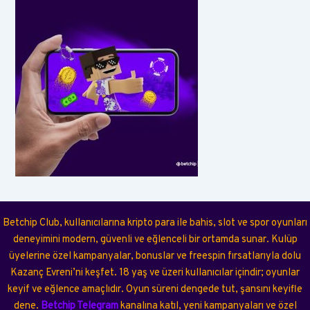
Betchip Club, kullanıcılarına kripto para ile bahis, slot ve spor oyunları
deneyimini modern, güvenli ve eğlenceli bir ortamda sunar. Kulüp
üyelerine özel kampanyalar, bonuslar ve freespin fırsatlarıyla dolu
Kazanç Evreni’ni keşfet. 18 yaş ve üzeri kullanıcılar içindir; oyunlar
keyif ve eğlence amaçlıdır. Oyun süreni dengede tut, şansını keyifle
dene.
Betchip Telegram
kanalına katıl, yeni kampanyaları ve özel