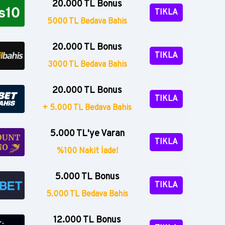
20.000 TL Bonus
TIKLA
5000 TL Bedava Bahis
20.000 TL Bonus
TIKLA
3000 TL Bedava Bahis
20.000 TL Bonus
TIKLA
+ 5.000 TL Bedava Bahis
5.000 TL'ye Varan
TIKLA
%100 Nakit İade!
5.000 TL Bonus
TIKLA
5.000 TL Bedava Bahis
12.000 TL Bonus