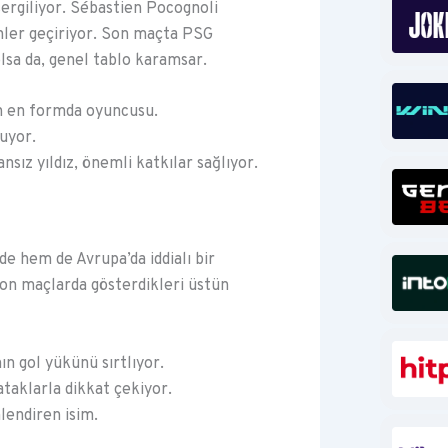
ergiliyor. Sébastien Pocognoli
ünler geçiriyor. Son maçta PSG
 olsa da, genel tablo karamsar.
ın en formda oyuncusu.
nuyor.
sız yıldız, önemli katkılar sağlıyor.
e hem de Avrupa’da iddialı bir
son maçlarda gösterdikleri üstün
ın gol yükünü sırtlıyor.
ataklarla dikkat çekiyor.
endiren isim.