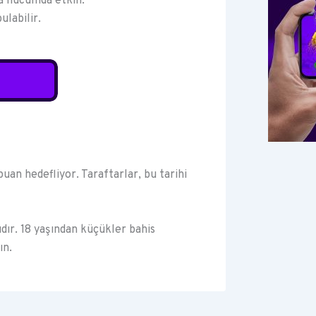
a hücumda etkili.
ulabilir.
an hedefliyor. Taraftarlar, bu tarihi
ır. 18 yaşından küçükler bahis
ın.