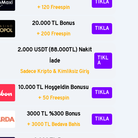
TIKLA
+ 120 Freespin
20.000 TL Bonus
TIKLA
+ 200 Freespin
2.000 USDT (88.000TL) Nakit
TIKL
İade
A
Sadece Kripto & Kimliksiz Giriş
10.000 TL Hoşgeldin Bonusu
TIKLA
+ 50 Freespin
3000 TL %300 Bonus
TIKLA
+ 3000 TL Bedava Bahis