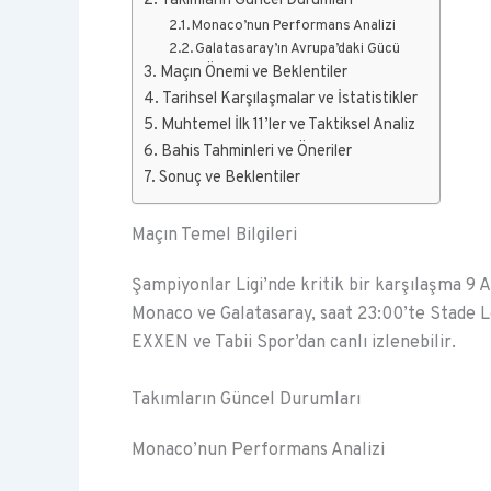
Takımların Güncel Durumları
Monaco’nun Performans Analizi
Galatasaray’ın Avrupa’daki Gücü
Maçın Önemi ve Beklentiler
Tarihsel Karşılaşmalar ve İstatistikler
Muhtemel İlk 11’ler ve Taktiksel Analiz
Bahis Tahminleri ve Öneriler
Sonuç ve Beklentiler
Maçın Temel Bilgileri
Şampiyonlar Ligi’nde kritik bir karşılaşma 9 
Monaco ve Galatasaray, saat 23:00’te Stade L
EXXEN ve Tabii Spor’dan canlı izlenebilir.
Takımların Güncel Durumları
Monaco’nun Performans Analizi