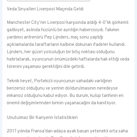
Veda Sinyalleri Liverpool Maçında Geldi
Manchester City’nin Liverpool karşısında aldığı 4-0’lık görkemli
galibiyet, aslında hüzünlü bir ayrılığın habercisiydi. Takımın
yardımcı antrenörü Pep Lijnders, maç sonu yaptığı
açıklamalarda taraftarların kalbine dokunan ifadeler kullandı.
Lijnders, her güzel yolculuğun bir bitiş noktası olduğunu
hatırlatarak, oyuncunun önümüzdeki haftalarda hak ettiği veda
törenini yaşaması gerektiğini dile getirdi.
Teknik heyet, Portekizli oyuncunun sahadaki varlığının
benzersiz olduğunu ve yerinin doldurulmasının neredeyse
imkansız olduğunu kabul ediyor. Bu durum, kulüp tarihinin en
önemli değişimlerinden birinin yaşanacağını da kanıtlıyor.
Unutulmaz Bir Kariyerin İstatistikleri
2017 yılında Fransa’dan adaya ayak basan yetenekli orta saha