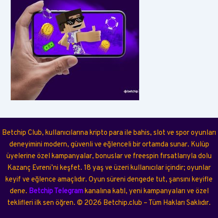
Betchip Club, kullanıcılarına kripto para ile bahis, slot ve spor oyunları
deneyimini modern, güvenli ve eğlenceli bir ortamda sunar. Kulüp
üyelerine özel kampanyalar, bonuslar ve freespin fırsatlarıyla dolu
Kazanç Evreni’ni keşfet. 18 yaş ve üzeri kullanıcılar içindir; oyunlar
keyif ve eğlence amaçlıdır. Oyun süreni dengede tut, şansını keyifle
dene.
Betchip Telegram
kanalına katıl, yeni kampanyaları ve özel
teklifleri ilk sen öğren.
©
2026
Betchip.club – Tüm Hakları Saklıdır.