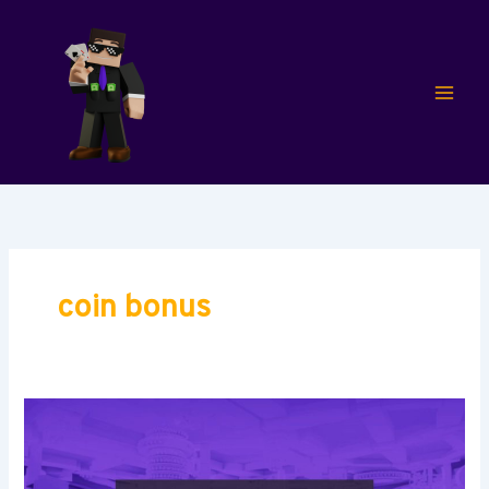
İçeriğe
atla
coin bonus