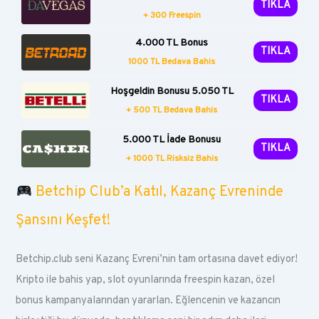
TIKLA
+ 300 Freespin
4.000 TL Bonus
TIKLA
1000 TL Bedava Bahis
Hoşgeldin Bonusu 5.050 TL
TIKLA
+ 500 TL Bedava Bahis
5.000 TL İade Bonusu
TIKLA
+ 1000 TL Risksiz Bahis
Betchip Club’a Katıl, Kazanç Evreninde
Şansını Keşfet!
Betchip.club seni Kazanç Evreni’nin tam ortasına davet ediyor!
Kripto ile bahis yap, slot oyunlarında freespin kazan, özel
bonus kampanyalarından yararlan. Eğlencenin ve kazancın