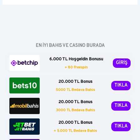
EN İYI BAHIS VE CASINO BURADA
6.000 TL Hoşgeldin Bonusu
GİRİŞ
+ 80 Freespin
20.000 TL Bonus
TIKLA
5000 TL Bedava Bahis
20.000 TL Bonus
TIKLA
3000 TL Bedava Bahis
20.000 TL Bonus
TIKLA
+ 5.000 TL Bedava Bahis