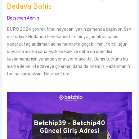
Bedava Bahis
Betseven Admin
EURO 2024 çeyrek final heyecanı yakın zamanda başlıyor. Sen
de Türkiye Hollanda heyecanını bire bir yaşamak ve bahis
yaparak taçlandırmak adına harekete geçebilirsin. Yolculuğun
boyunca marka sana eşlik edecek ve daha da önemlisi
kazanmanız için yanında yer alıyor olacaktır. Bahis tutkunu bu
marka ile birlikte zirveye çıkarken daha da önemlisi kazanmanın
tadına varacaksın. Betchip Euro