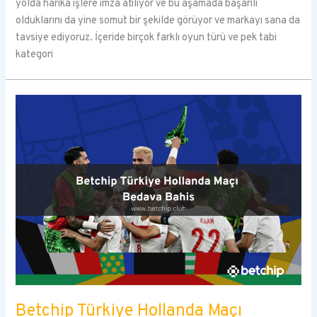
yolda harika işlere imza atılıyor ve bu aşamada başarılı
olduklarını da yine somut bir şekilde görüyor ve markayı sana da
tavsiye ediyoruz. İçeride birçok farklı oyun türü ve pek tabi
kategori
Betchip Türkiye Hollanda Maçı