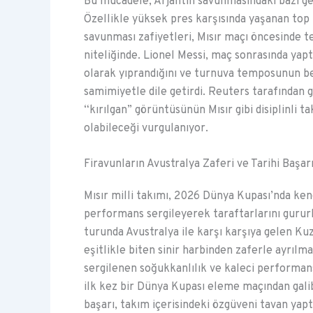
Bu mücadele, Arjantin savunmasındaki bazı ged
Özellikle yüksek pres karşısında yaşanan top 
savunması zafiyetleri, Mısır maçı öncesinde te
niteliğinde. Lionel Messi, maç sonrasında yapt
olarak yıprandığını ve turnuva temposunun be
samimiyetle dile getirdi. Reuters tarafından g
“kırılgan” görüntüsünün Mısır gibi disiplinli ta
olabileceği vurgulanıyor.
Firavunların Avustralya Zaferi ve Tarihi Başar
Mısır milli takımı, 2026 Dünya Kupası’nda kend
performans sergileyerek taraftarlarını guru
turunda Avustralya ile karşı karşıya gelen Kuz
eşitlikle biten sinir harbinden zaferle ayrılmas
sergilenen soğukkanlılık ve kaleci performansı
ilk kez bir Dünya Kupası eleme maçından galib
başarı, takım içerisindeki özgüveni tavan yap