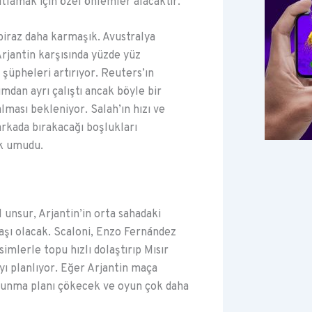
sıtlamak için özel önlemler alacaktır.
iraz daha karmaşık. Avustralya
Arjantin karşısında yüzde yüz
üpheleri artırıyor. Reuters’ın
dan ayrı çalıştı ancak böyle bir
lması bekleniyor. Salah’ın hızı ve
 arkada bırakacağı boşlukları
ük umudu.
 unsur, Arjantin’in orta sahadaki
avaşı olacak. Scaloni, Enzo Fernández
simlerle topu hızlı dolaştırıp Mısır
yı planlıyor. Eğer Arjantin maça
 savunma planı çökecek ve oyun çok daha