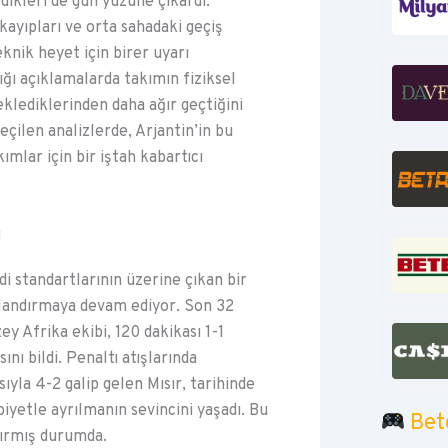
ikleri de gün yüzüne çıkardı.
kayıpları ve orta sahadaki geçiş
knik heyet için birer uyarı
ığı açıklamalarda takımın fiziksel
klediklerinden daha ağır geçtiğini
eçilen analizlerde, Arjantin’in bu
kımlar için bir iştah kabartıcı
ı
i standartlarının üzerine çıkan bir
rlandırmaya devam ediyor. Son 32
ey Afrika ekibi, 120 dakikası 1-1
ını bildi. Penaltı atışlarında
yla 4-2 galip gelen Mısır, tarihinde
iyetle ayrılmanın sevincini yaşadı. Bu
Betc
tırmış durumda.