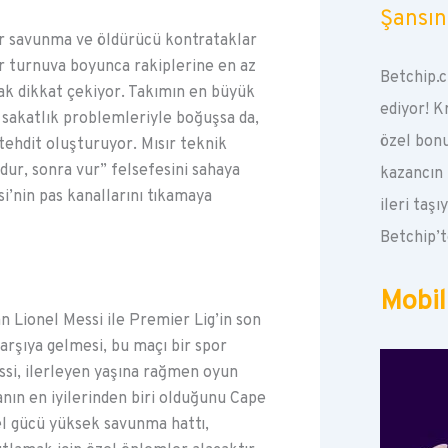
Şansın
r savunma ve öldürücü kontrataklar
ır turnuva boyunca rakiplerine en az
Betchip.c
ak dikkat çekiyor. Takımın en büyük
ediyor! K
sakatlık problemleriyle boğuşsa da,
özel bon
 tehdit oluşturuyor. Mısır teknik
dur, sonra vur” felsefesini sahaya
kazancın 
i’nin pas kanallarını tıkamaya
ileri taşı
Betchip’
Mobil
 Lionel Messi ile Premier Lig’in son
rşıya gelmesi, bu maçı bir spor
ssi, ilerleyen yaşına rağmen oyun
nın en iyilerinden biri olduğunu Cape
sel gücü yüksek savunma hattı,