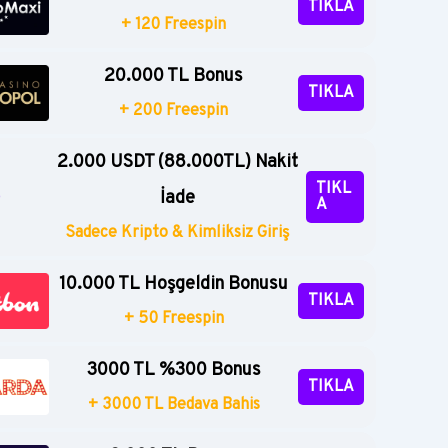
TIKLA
+ 120 Freespin
20.000 TL Bonus
TIKLA
+ 200 Freespin
2.000 USDT (88.000TL) Nakit
TIKL
İade
A
Sadece Kripto & Kimliksiz Giriş
10.000 TL Hoşgeldin Bonusu
TIKLA
+ 50 Freespin
3000 TL %300 Bonus
TIKLA
+ 3000 TL Bedava Bahis