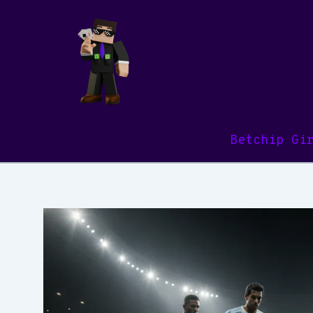
İçeriğe
atla
Betchip Gi