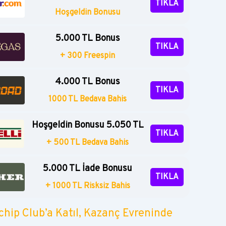
TIKLA
Hoşgeldin Bonusu
5.000 TL Bonus
TIKLA
+ 300 Freespin
4.000 TL Bonus
TIKLA
1000 TL Bedava Bahis
Hoşgeldin Bonusu 5.050 TL
TIKLA
+ 500 TL Bedava Bahis
5.000 TL İade Bonusu
TIKLA
+ 1000 TL Risksiz Bahis
hip Club’a Katıl, Kazanç Evreninde