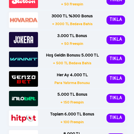
TIKLA
+ 50 Freespin
3000 TL %300 Bonus
TIKLA
+ 3000 TL Bedava Bahis
3.000 TL Bonus
TIKLA
+ 50 Freespin
Hoş Geldin Bonusu 5.000 TL
TIKLA
+ 500 TL Bedava Bahis
Her Ay 4.000 TL
TIKLA
Para Yatırma Bonusu
5.000 TL Bonus
TIKLA
+ 150 Freespin
Toplam 6.000 TL Bonus
TIKLA
+ 100 Freespin