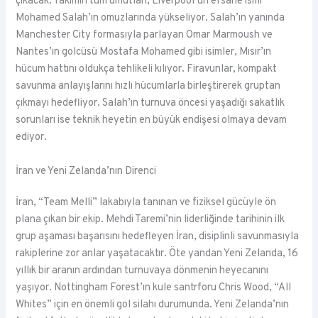
çıkacak. Takımın tüm umutları, Liverpool’un efsane ismi
Mohamed Salah’ın omuzlarında yükseliyor. Salah’ın yanında
Manchester City formasıyla parlayan Omar Marmoush ve
Nantes’ın golcüsü Mostafa Mohamed gibi isimler, Mısır’ın
hücum hattını oldukça tehlikeli kılıyor. Firavunlar, kompakt
savunma anlayışlarını hızlı hücumlarla birleştirerek gruptan
çıkmayı hedefliyor. Salah’ın turnuva öncesi yaşadığı sakatlık
sorunları ise teknik heyetin en büyük endişesi olmaya devam
ediyor.
İran ve Yeni Zelanda’nın Direnci
İran, “Team Melli” lakabıyla tanınan ve fiziksel gücüyle ön
plana çıkan bir ekip. Mehdi Taremi’nin liderliğinde tarihinin ilk
grup aşaması başarısını hedefleyen İran, disiplinli savunmasıyla
rakiplerine zor anlar yaşatacaktır. Öte yandan Yeni Zelanda, 16
yıllık bir aranın ardından turnuvaya dönmenin heyecanını
yaşıyor. Nottingham Forest’ın kule santrforu Chris Wood, “All
Whites” için en önemli gol silahı durumunda. Yeni Zelanda’nın