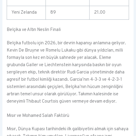
Yeni Zelanda
89
21.00
Belçika ve Altın Neslin Finali
Belçika futbolu için 2026, bir devrin kapanışı anlamına geliyor.
Kevin De Bruyne ve Romelu Lukaku gibi dünya yıldızları, milli
formayla son kez en büyük sahnede yer alacak. Eleme
grubunda Galler ve Liechtenstein karşısında baskın bir oyun
sergileyen ekip, teknik direktör Rudi Garcia yönetiminde daha
agresif bir futbol kimliği kazandı. Garcia’nın 4-3-3 ve 4-2-3-1
sistemleri arasındaki geçişleri, Belçika’nın hücum zenginliğini
artıran temel unsur olarak görülüyor. Takımın kalesinde ise
deneyimli Thibaut Courtois güven vermeye devam ediyor.
Mısır ve Mohamed Salah Faktörü
Mısır, Dünya Kupası tarihindeki ilk galibiyetini almak için sahaya