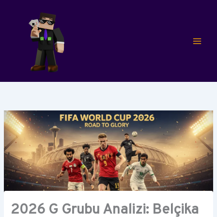
İçeriğe
atla
2026 G Grubu Analizi: Belçika