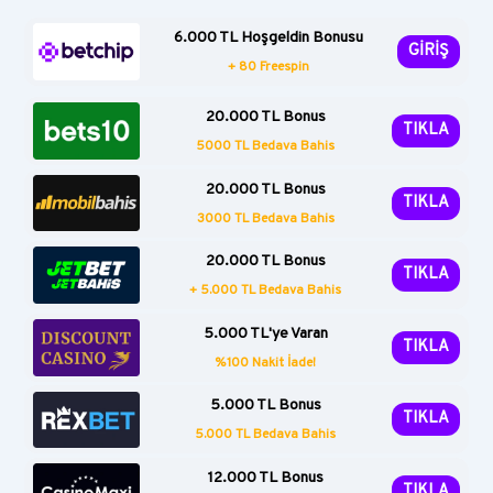
6.000 TL Hoşgeldin Bonusu
GİRİŞ
+ 80 Freespin
20.000 TL Bonus
TIKLA
5000 TL Bedava Bahis
20.000 TL Bonus
TIKLA
3000 TL Bedava Bahis
20.000 TL Bonus
TIKLA
+ 5.000 TL Bedava Bahis
5.000 TL'ye Varan
TIKLA
%100 Nakit İade!
5.000 TL Bonus
TIKLA
5.000 TL Bedava Bahis
12.000 TL Bonus
TIKLA