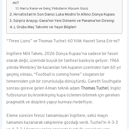
mi?
Harry Kane ve Genç Yıldızların Hücum Gücü
Hırvatistan’ın Son Dansı: Luka Modric’in Altıncı Dünya Kupası
Sürpriz Arayışı: Gana’nın Yeni Dönemi ve Panama’nın Direnişi
L Grubu Maç Takvimi ve Yayın Bilgileri
“Three Lions” ve Thomas Tuchel: 60 Yıllık Hasret Sona Erir mi?
İngiltere Milli Takımı, 2026 Dünya Kupası’na sadece bir favori
olarak değil, üzerinde büyük bir tarihsel baskıyla geliyor. 1966
yılında Wembley’de kazanılan tek kupanın üzerinden tam 60 yıl
geçmiş olması, “Football is coming home” sloganını bir
temenniden çok bir zorunluluğa dönüştürdü. Gareth Southgate
sonrası göreve gelen Alman teknik adam
Thomas Tuchel
, İngiliz
futbolunun bu kronikleşmiş kupa özlemini bitirmek için gereken
pragmatik ve disiplinli yapıyı kurmayı hedefliyor.
Eleme sürecini firesiz tamamlayan İngiltere, sekiz maçın
tamamını kazanarak rakiplerine gözdağı verdi. Tuchel’in 4-3-3