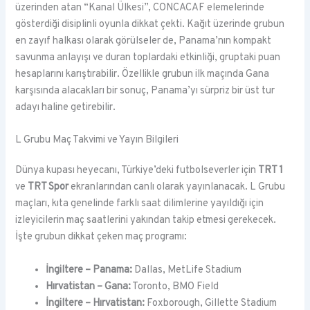
üzerinden atan “Kanal Ülkesi”, CONCACAF elemelerinde
gösterdiği disiplinli oyunla dikkat çekti. Kağıt üzerinde grubun
en zayıf halkası olarak görülseler de, Panama’nın kompakt
savunma anlayışı ve duran toplardaki etkinliği, gruptaki puan
hesaplarını karıştırabilir. Özellikle grubun ilk maçında Gana
karşısında alacakları bir sonuç, Panama’yı sürpriz bir üst tur
adayı haline getirebilir.
L Grubu Maç Takvimi ve Yayın Bilgileri
Dünya kupası heyecanı, Türkiye’deki futbolseverler için
TRT 1
ve
TRT Spor
ekranlarından canlı olarak yayınlanacak. L Grubu
maçları, kıta genelinde farklı saat dilimlerine yayıldığı için
izleyicilerin maç saatlerini yakından takip etmesi gerekecek.
İşte grubun dikkat çeken maç programı:
İngiltere – Panama:
Dallas, MetLife Stadium
Hırvatistan – Gana:
Toronto, BMO Field
İngiltere – Hırvatistan:
Foxborough, Gillette Stadium