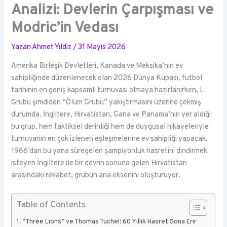
Analizi: Devlerin Çarpışması ve
Modric’in Vedası
Yazan
Ahmet Yıldız
/
31 Mayıs 2026
Amerika Birleşik Devletleri, Kanada ve Meksika’nın ev
sahipliğinde düzenlenecek olan 2026 Dünya Kupası, futbol
tarihinin en geniş kapsamlı turnuvası olmaya hazırlanırken, L
Grubu şimdiden “Ölüm Grubu” yakıştırmasını üzerine çekmiş
durumda. İngiltere, Hırvatistan, Gana ve Panama’nın yer aldığı
bu grup, hem taktiksel derinliği hem de duygusal hikayeleriyle
turnuvanın en çok izlenen eşleşmelerine ev sahipliği yapacak.
1966’dan bu yana süregelen şampiyonluk hasretini dindirmek
isteyen İngiltere ile bir devrin sonuna gelen Hırvatistan
arasındaki rekabet, grubun ana eksenini oluşturuyor.
Table of Contents
“Three Lions” ve Thomas Tuchel: 60 Yıllık Hasret Sona Erir